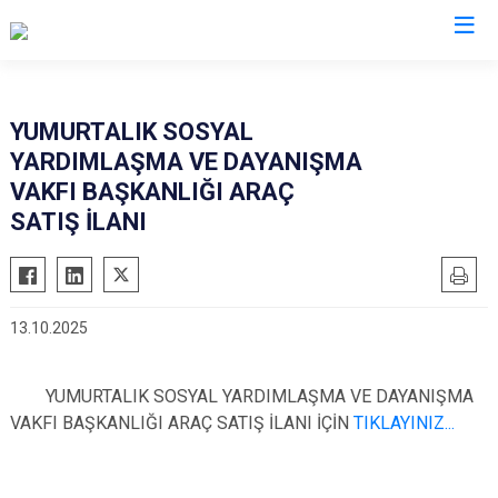
Adana
YUMURTALIK SOSYAL
YARDIMLAŞMA VE DAYANIŞMA
Aladağ
Saimbeyli
VAKFI BAŞKANLIĞI ARAÇ
Ceyhan
Seyhan
SATIŞ İLANI
Feke
Tufanbeyli
İmamoğlu
Yumurtalık
Karaisalı
Yüreğir
13.10.2025
Karataş
Sarıçam
Kozan
Çukurova
YUMURTALIK SOSYAL YARDIMLAŞMA VE DAYANIŞMA
Pozantı
VAKFI BAŞKANLIĞI ARAÇ SATIŞ İLANI İÇİN
TIKLAYINIZ...