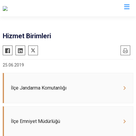
Adana
Hizmet Birimleri
Aladağ
Saimbeyli
Ceyhan
Seyhan
25.06.2019
Feke
Tufanbeyli
İmamoğlu
Yumurtalık
Karaisalı
Yüreğir
İlçe Jandarma Komutanlığı
Karataş
Sarıçam
Kozan
Çukurova
Pozantı
İlçe Emniyet Müdürlüğü