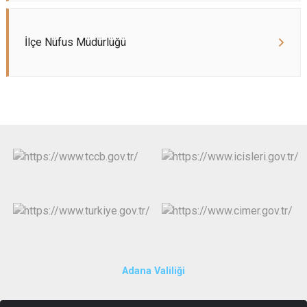
İlçe Nüfus Müdürlüğü
Adana Valiliği
Cumhuriyet Mah. Irmak Cad. Emniyet Sk. Hükümet Konağı