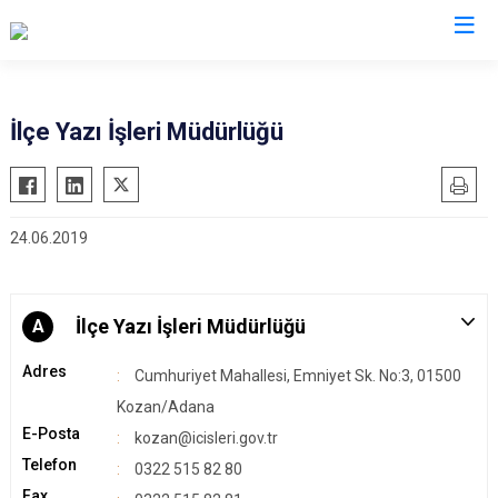
Adana
İlçe Yazı İşleri Müdürlüğü
Aladağ
Saimbeyli
Ceyhan
Seyhan
24.06.2019
Feke
Tufanbeyli
İmamoğlu
Yumurtalık
Karaisalı
Yüreğir
İlçe Yazı İşleri Müdürlüğü
A
Karataş
Sarıçam
Adres
Cumhuriyet Mahallesi, Emniyet Sk. No:3, 01500
Kozan
Çukurova
Kozan/Adana
Pozantı
E-Posta
kozan@icisleri.gov.tr
Telefon
0322 515 82 80
Fax