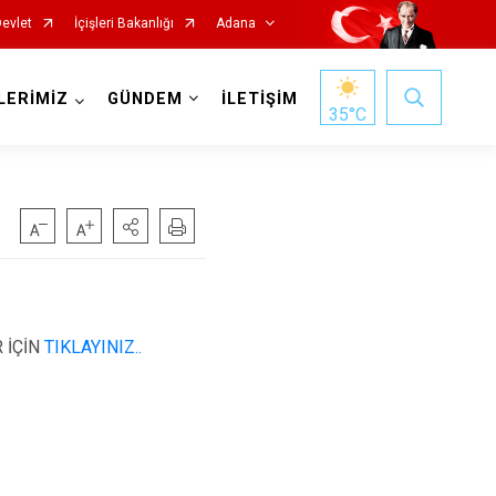
Devlet
İçişleri Bakanlığı
Adana
LERİMİZ
GÜNDEM
İLETİŞİM
35
°C
Saimbeyli
 İÇİN
TIKLAYINIZ..
Seyhan
Tufanbeyli
Yumurtalık
Yüreğir