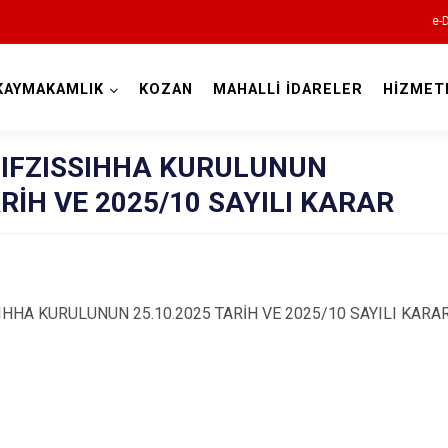
e-
KAYMAKAMLIK
KOZAN
MAHALLİ İDARELER
HİZMET
Adana
HIFZISSIHHA KURULUNUN
ARİH VE 2025/10 SAYILI KARAR
Aladağ
A KURULUNUN 25.10.2025 TARİH VE 2025/10 SAYILI KARAR
Ceyhan
Feke
İmamoğlu
Karaisalı