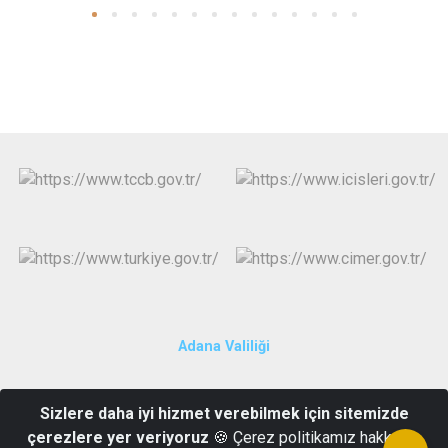
Adana Valiliği
Cumhuriyet Mah. Irmak Cad. Emniyet Sk. Hükümet Konağı
Sizlere daha iyi hizmet verebilmek için sitemizde
Kozan/ADANA
çerezlere yer veriyoruz
🍪 Çerez politikamız hakkında