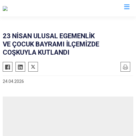
Adana
23 NİSAN ULUSAL EGEMENLİK
VE ÇOCUK BAYRAMI İLÇEMİZDE
Aladağ
Saimbeyli
COŞKUYLA KUTLANDI
Ceyhan
Seyhan
Feke
Tufanbeyli
İmamoğlu
Yumurtalık
24.04.2026
Karaisalı
Yüreğir
Karataş
Sarıçam
Kozan
Çukurova
Pozantı