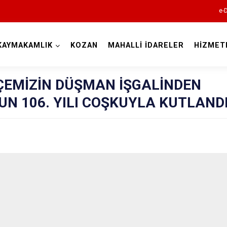
e-
KAYMAKAMLIK
KOZAN
MAHALLİ İDARELER
HİZMET
Adana
LÇEMİZİN DÜŞMAN İŞGALİNDEN
N 106. YILI COŞKUYLA KUTLAND
Aladağ
Ceyhan
Feke
İmamoğlu
Karaisalı