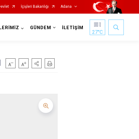
Devlet
İçişleri Bakanlığı
Adana
LERİMİZ
GÜNDEM
İLETİŞİM
27
°C
I
Saimbeyli
Seyhan
Tufanbeyli
Yumurtalık
Yüreğir